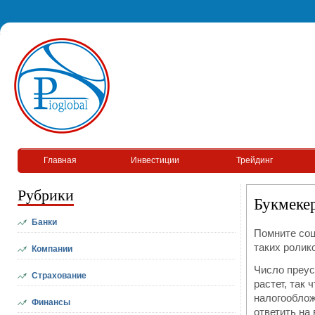
Главная
Инвестиции
Трейдинг
Рубрики
Букмекер
Банки
Помните со
таких ролик
Компании
Число преус
Страхование
растет, так 
налогооблож
Финансы
ответить на