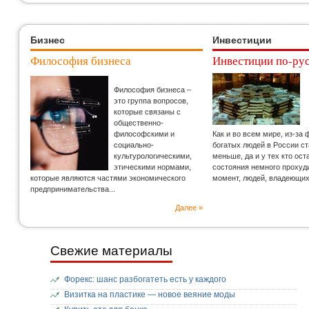
Бизнес
Инвестиции
Философия бизнеса
Инвестиции по-ру
Философия бизнеса –
это группа вопросов,
которые связаны с
общественно-
философскими и
Как и во всем мире, из-за
социально-
богатых людей в России с
культурологическими,
меньше, да и у тех кто ос
этическими нормами,
состояния немного прохуд
которые являются частями экономического
момент, людей, владеющи
предпринимательства...
Далее »
Свежие материалы
Форекс: шанс разбогатеть есть у каждого
Визитка на пластике — новое веяние моды