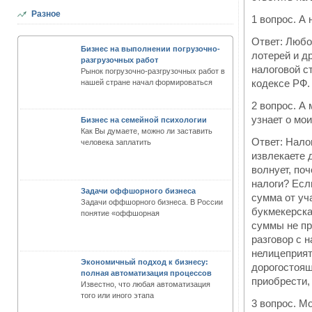
Разное
1 вопрос. А
Ответ: Любо
Бизнес на выполнении погрузочно-
лотерей и д
разгрузочных работ
налоговой с
Рынок погрузочно-разгрузочных работ в
кодексе РФ.
нашей стране начал формироваться
2 вопрос. А
узнает о мо
Бизнес на семейной психологии
Как Вы думаете, можно ли заставить
Ответ: Нало
человека заплатить
извлекаете 
волнует, по
налоги? Есл
Задачи оффшорного бизнеса
сумма от уча
Задачи оффшорного бизнеса. В России
букмекерска
понятие «оффшорная
суммы не пр
разговор с 
нелицеприят
Экономичный подход к бизнесу:
дорогостоящ
полная автоматизация процессов
приобрести,
Известно, что любая автоматизация
того или иного этапа
3 вопрос. М