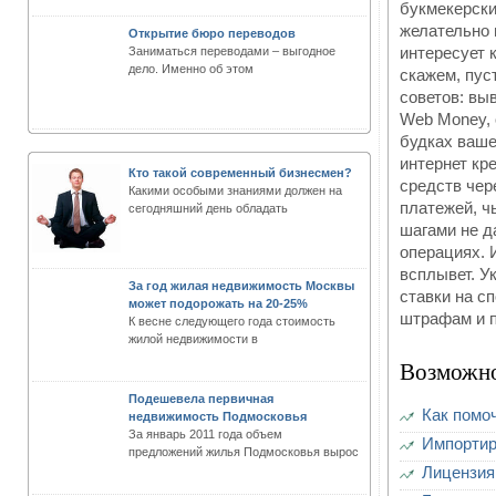
букмекерски
желательно 
Открытие бюро переводов
интересует 
Заниматься переводами – выгодное
дело. Именно об этом
скажем, пуст
советов: вы
Web Money, 
будках ваше
интернет кр
Кто такой современный бизнесмен?
средств чер
Какими особыми знаниями должен на
платежей, ч
сегодняшний день обладать
шагами не д
операциях. 
всплывет. У
За год жилая недвижимость Москвы
ставки на сп
может подорожать на 20-25%
штрафам и 
К весне следующего года стоимость
жилой недвижимости в
Возможно
Подешевела первичная
Как помо
недвижимость Подмосковья
За январь 2011 года объем
Импортир
предложений жилья Подмосковья вырос
Лицензия