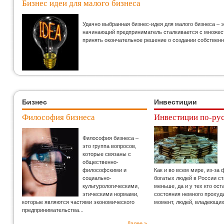
Бизнес идеи для малого бизнеса
Удачно выбранная бизнес-идея для малого бизнеса – 
начинающий предприниматель сталкивается с множеств
принять окончательное решение о создании собственн
Бизнес
Инвестиции
Философия бизнеса
Инвестиции по-ру
Философия бизнеса –
это группа вопросов,
которые связаны с
общественно-
философскими и
Как и во всем мире, из-за
социально-
богатых людей в России с
культурологическими,
меньше, да и у тех кто ос
этическими нормами,
состояния немного прохуд
которые являются частями экономического
момент, людей, владеющи
предпринимательства...
Далее »