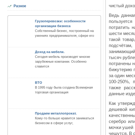
чистый дохо
Разное
Ведь данна
пользуетс
Грузоперевозки: особенности
организации бизнеса
потратить н
Собственный бизнес, построенный на
шести месяц
умениях предпринимателя, сфере его
такой товар
подсчётам
занимающий
Доход на мебели.
Сегодня мебель производят многие
тысяч рубле
зарубежные компании. Особенно
потрачены н
славится
бижутерию п
за один мес
100-250%, 
ВТО
также расс
В 1995 году была создана Всемирная
торговая организация
данные изде
Как утвержд
дешевой ки
Продаем металлопрокат.
качественны
Кому-то больше нравится заниматься
серебро или
бизнесом в сфере услуг,
мочки ушей 
чешутся. В 