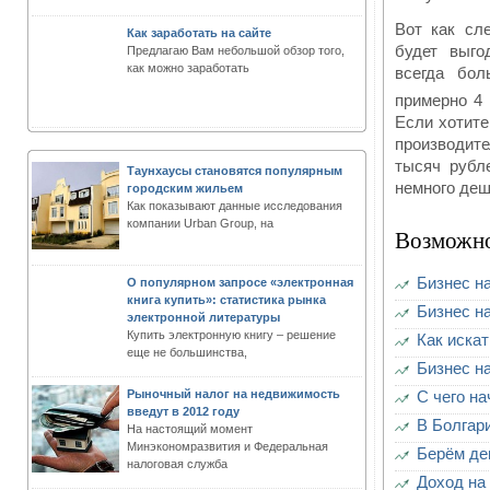
Вот как сл
Как заработать на сайте
будет выго
Предлагаю Вам небольшой обзор того,
как можно заработать
всегда бол
примерно 4
Если хотите
производите
тысяч рубл
Таунхаусы становятся популярным
немного деше
городским жильем
Как показывают данные исследования
компании Urban Group, на
Возможно
Бизнес н
О популярном запросе «электронная
книга купить»: статистика рынка
Бизнес н
электронной литературы
Купить электронную книгу – решение
Как иска
еще не большинства,
Бизнес н
Рыночный налог на недвижимость
С чего н
введут в 2012 году
В Болгар
На настоящий момент
Минэкономразвития и Федеральная
Берём де
налоговая служба
Доход на