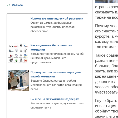
Разное
странно рас
оказывать в
также на во
Использование адресной рассылки
Одной из самых эффективных
Почему чело
рекламных технологий является
его счастли
обеспечение
курорте, а 
как ему мал
Каким должен быть логотип
так как име
компании
Большинство появляющихся компаний
Такое сравн
не имеют даже малейшего
развал ценн
представления,
больше, бол
знать, как 
Преимущества автоматизации для
как на мале
малой компании
Ведение бизнеса сегодня требует
дополнитель
максимального качества организации
человек обе
всего
чувствовать
Бизнес на межкомнатных дверях
Глупо брать
Решив поменять двери, нужно не только
инвестиция т
определиться с
обойдут тво
значит, что