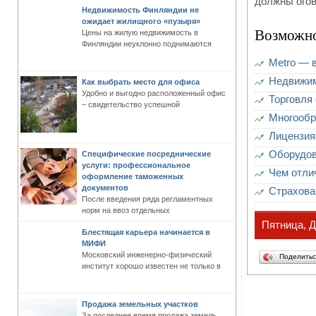
должны огов
Недвижимость Финляндии не
ожидает жилищного «пузыря»
Возможно
Цены на жилую недвижимость в
Финляндии неуклонно поднимаются
Metro — 
Недвижим
Как выбрать место для офиса
Удобно и выгодно расположенный офис
Торговля
– свидетельство успешной
Многообр
Лицензия
Оборудов
Специфические посреднические
услуги: профессиональное
Чем отли
оформление таможенных
документов
Страхова
После введения ряда регламентных
норм на ввоз отдельных
Пятница, Д
Блестящая карьера начинается в
МИФИ
Московский инженерно-физический
Поделить
институт хорошо известен не только в
Продажа земельных участков
За последнее время продажа земель