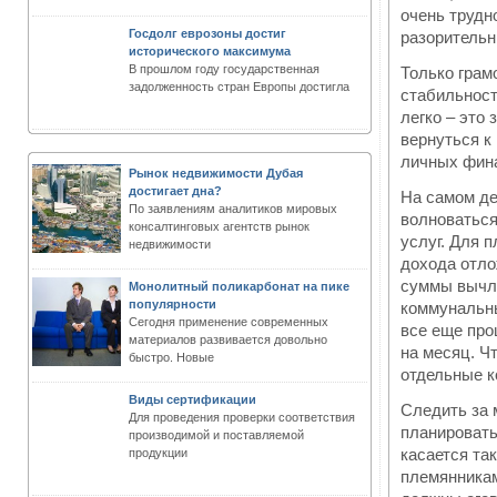
очень трудн
Госдолг еврозоны достиг
разорительн
исторического максимума
В прошлом году государственная
Только грам
задолженность стран Европы достигла
стабильност
легко – это 
вернуться к
личных фин
Рынок недвижимости Дубая
достигает дна?
На самом де
По заявлениям аналитиков мировых
волноваться
консалтинговых агентств рынок
услуг. Для 
недвижимости
дохода отло
суммы вычле
Монолитный поликарбонат на пике
популярности
коммунальны
Сегодня применение современных
все еще про
материалов развивается довольно
на месяц. Ч
быстро. Новые
отдельные к
Виды сертификации
Следить за 
Для проведения проверки соответствия
планировать
производимой и поставляемой
касается та
продукции
племянникам