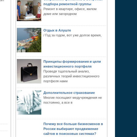
сит
подбора ремонтной группы
Ремонт в квартире, офисе, жилом
доме или загородном
Отдых в Алуште
/ Год за годом, вот уже долгое время,
Принципы формирования и цели
инвестиционного портфеля
Проведя тщательный анализ,
различных теорий инвестиционного
портфеля нами
Дополнительное страхование
Многие посещают медучреждения не
постоянно, а все в
Почему все больше бизнесменов в
России выбирают продвижение
сайтов в поисковых системах?