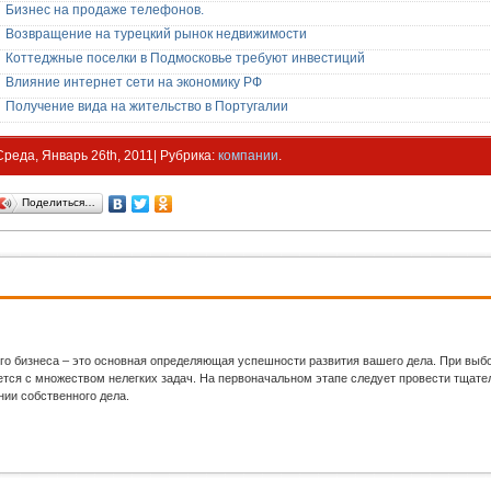
Бизнес на продаже телефонов.
Возвращение на турецкий рынок недвижимости
Коттеджные поселки в Подмосковье требуют инвестиций
Влияние интернет сети на экономику РФ
Получение вида на жительство в Португалии
Среда, Январь 26th, 2011| Рубрика:
компании
.
Поделиться…
го бизнеса – это основная определяющая успешности развития вашего дела. При выб
ся с множеством нелегких задач. На первоначальном этапе следует провести тщател
нии собственного дела.