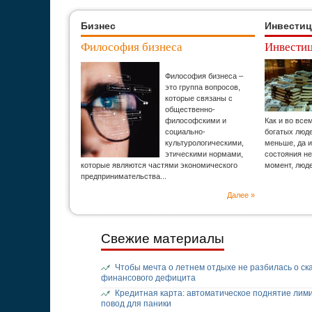
Бизнес
Инвести
Философия бизнеса
Инвестиц
Философия бизнеса –
это группа вопросов,
которые связаны с
общественно-
философскими и
Как и во все
социально-
богатых люд
культурологическими,
меньше, да и
этическими нормами,
состояния н
которые являются частями экономического
момент, люд
предпринимательства...
Далее »
Свежие материалы
Чтобы мечта о летнем отдыхе не разбилась о ск
финансового дефицита
Кредитная карта: автоматическое поднятие лими
повод для паники