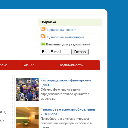
Подписка
Подписка на новости
Подписка на комментарии
Ваш email для уведомлений
рекс
Бизнес
Недвижимость
Как определяются фьючерсные
цены
Обычно фьючерсные цены
определённого товара двигаются
вместе во
Финансовые аспекты обновления
оты,
интерьера
Потребность в систематическом
а в
обновлении интерьера, особенно в
части