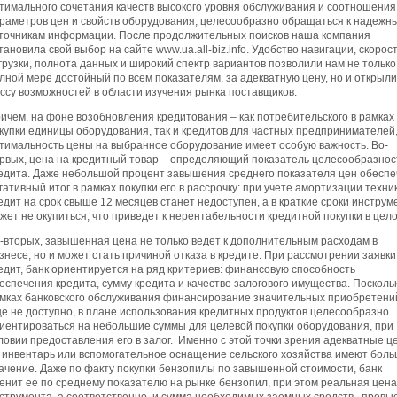
тимального сочетания качеств высокого уровня обслуживания и соотношения
раметров цен и свойств оборудования, целесообразно обращаться к надежн
точникам информации.
После продолжительных поисков наша компания
тановила свой выбор на сайте www.ua.all-biz.info. Удобство навигации, скорос
грузки, полнота данных и широкий спектр вариантов позволили нам не только 
лной мере достойный по всем показателям, за адекватную цену, но и открыли
ссу возможностей в области изучения рынка поставщиков.
ичем, на фоне возобновления кредитования – как потребительского в рамках
купки единицы оборудования, так и кредитов для частных предпринимателей,
тимальность цены на выбранное оборудование имеет особую важность. Во-
рвых, цена на кредитный товар – определяющий показатель целесообразнос
едита. Даже небольшой процент завышения среднего показателя цен обеспе
гативный итог в рамках покупки его в рассрочку: при учете амортизации техни
едит на срок свыше 12 месяцев станет недоступен, а в краткие сроки инструм
жет не окупиться, что приведет к нерентабельности кредитной покупки в цело
-вторых, завышенная цена не только ведет к дополнительным расходам в
знесе, но и может стать причиной отказа в кредите. При рассмотрении заявки
едит, банк ориентируется на ряд критериев: финансовую способность
еспечения кредита, сумму кредита и качество залогового имущества. Поскольк
мках банковского обслуживания финансирование значительных приобретени
е не доступно, в плане использования кредитных продуктов целесообразно
иентироваться на небольшие суммы для целевой покупки оборудования, при
ловии предоставления его в залог. Именно с этой точки зрения адекватные ц
 инвентарь или вспомогательное оснащение сельского хозяйства имеют бол
ачение. Даже по факту покупки бензопилы по завышенной стоимости, банк
енит ее по среднему показателю на рынке бензопил, при этом реальная цена