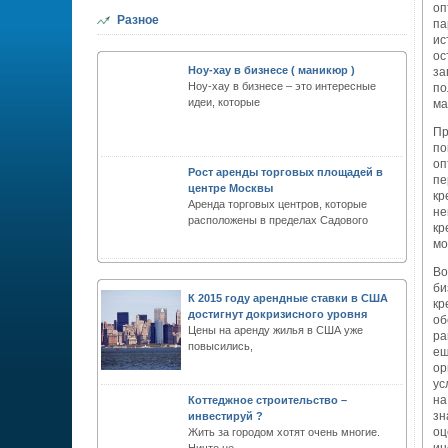
оп
Разное
па
ис
ос
Ноу-хау в бизнесе ( маникюр )
за
Ноу-хау в бизнесе – это интересные
по
идеи, которые
ма
Пр
по
оп
Рост аренды торговых площадей в
пе
центре Москвы
кр
Аренда торговых центров, которые
не
расположены в пределах Садового
кр
мо
Во
би
К 2015 году арендные ставки в США
кр
достигнут докризисного уровня
об
Цены на аренду жилья в США уже
ра
повысились,
ещ
ор
ус
на
Коттеджное строительство –
зн
инвестируй ?
оц
Жить за городом хотят очень многие.