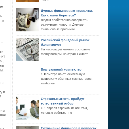
ым
Дурные финансовые привычки.
Как с ними бороться?
ть
Людям свойственно совершать
, в
различные глупости. Дурные
финансовые привычки
Российский фондовый рынок
 –
балансирует
На настоящий момент состояние
ти
фондового рынка страны имеет
чит
ки,
ент
Виртуальный компьютер
м.
/ Несмотря на относительную
дешевизну обычных компьютеров,
 на
наиболее
у в
й
Страховые агенты пройдут
естественный отбор
С 1 апреля страховым агентам,
ены
которые работают по
ьшое
Сохранение финансов в вопросах