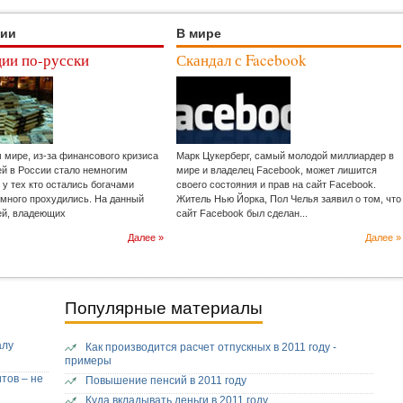
ции
В мире
ии по-русски
Скандал с Facebook
м мире, из-за финансового кризиса
Марк Цукерберг, самый молодой миллиардер в
ей в России стало немногим
мире и владелец Facebook, может лишится
 у тех кто остались богачами
своего состояния и прав на сайт Facebook.
емного прохудились. На данный
Житель Нью Йорка, Пол Челья заявил о том, что
ей, владеющих
сайт Facebook был сделан...
Далее »
Далее »
Популярные материалы
алу
Как производится расчет отпускных в 2011 году -
примеры
тов – не
Повышение пенсий в 2011 году
Куда вкладывать деньги в 2011 году