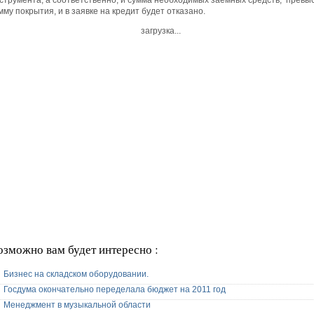
струмента, а соответственно, и сумма необходимых заемных средств, превы
мму покрытия, и в заявке на кредит будет отказано.
загрузка...
озможно вам будет интересно :
Бизнес на складском оборудовании.
Госдума окончательно переделала бюджет на 2011 год
Менеджмент в музыкальной области