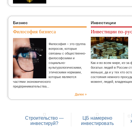
Бизнес
Инвестиции
Философия бизнеса
Инвестиции по-ру
Философия – это группа
вопросов, которые
связаны с общественно-
философскими и
социально-
Как и во всем мире, из-за
культурологическими,
богатых людей в России с
этическими нормами,
меньше, да и у тех кто ос
которые являются
состояния немного прохуд
частями экономического
момент, людей, владеющи
предпринимательства...
Далее »
Cтроительство —
ЦБ намерено
инвестируй?
инвестировать