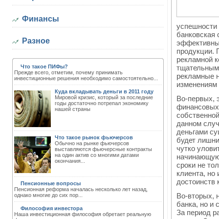
Финансы
успешности 
банковская 
Разное
эффективны
продукции. 
рекламной к
Что такое ПИФы?
тщательным 
Прежде всего, отметим, почему принимать
рекламные н
инвестиционные решения необходимо самостоятельно...
изменениям 
Куда вкладывать деньги в 2011 году
Мировой кризис, который за последние
Во-первых, 
годы достаточно потрепал экономику
финансовых 
нашей страны
собственной
данном случ
деньгами су
Что такое рынок фьючерсов
будет лишни
Обычно на рынке фьючерсов
чутко улови
выставляются фьючерсные контракты
на один актив со многими датами
начинающую 
окончания...
сроки не то
клиента, но
достоинств 
Пенсионные вопросы
Пенсионная реформа началась несколько лет назад,
Во-вторых, 
однако многие до сих пор...
банка, но и
Философия инвестора
За период р
Наша инвестиционная философия обретает реальную