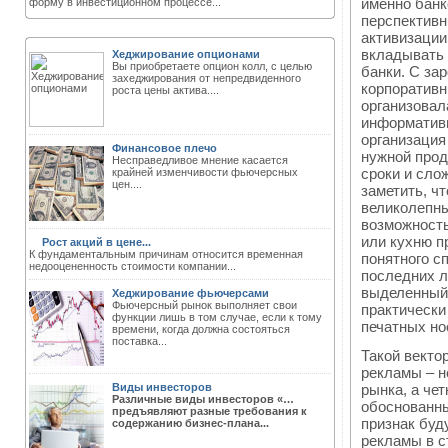
именно банк
форму в инвестиционном процессе...
перспективн
активизации
вкладывать 
Хеджирование опционами
Вы приобретаете опцион колл, с целью
банки. С за
захеджирования от непредвиденного
корпоративн
роста цены актива....
организовал
информативн
организация
Финансовое плечо
нужной прод
Несправедливое мнение касается
сроки и сло
крайней изменчивости фьючерсных
цен....
заметить, ч
великолепны
возможность
или кухню п
Рост акций в цене...
К фундаментальным причинам относится временная
понятного с
недооцененность стоимости компании...
последних л
выделенный 
Хеджирование фьючерсами
Фьючерсный рынок выполняет свои
практически
функции лишь в том случае, если к тому
печатных но
времени, когда должна состояться
поставка...
Такой векто
рекламы – н
Виды инвесторов
рынка, а че
Различные виды инвесторов «…
обоснованны
предъявляют разные требования к
признак буд
содержанию бизнес-плана...
рекламы в с