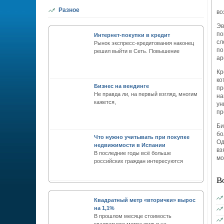
Разное
во
Эв
по
Интернет-покупки в кредит
сл
Рынок экспресс-кредитования наконец
по
решил выйти в Сеть. Повышение
ар
Кр
к
Бизнес на вендинге
пр
Не правда ли, на первый взгляд, многим
н
кажется,
ун
пр
Би
бо
Что нужно учитывать при покупке
Од
недвижимости в Испании
вз
В последние годы всё больше
мо
российских граждан интересуются
В
Квадратный метр «вторички» вырос
на 1,1%
В прошлом месяце стоимость