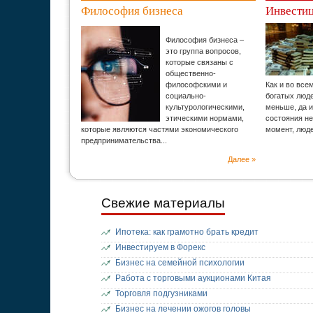
Философия бизнеса
Инвестиц
Философия бизнеса –
это группа вопросов,
которые связаны с
общественно-
философскими и
Как и во все
социально-
богатых люд
культурологическими,
меньше, да и
этическими нормами,
состояния н
которые являются частями экономического
момент, люд
предпринимательства...
Далее »
Свежие материалы
Ипотека: как грамотно брать кредит
Инвестируем в Форекс
Бизнес на семейной психологии
Работа с торговыми аукционами Китая
Торговля подгузниками
Бизнес на лечении ожогов головы