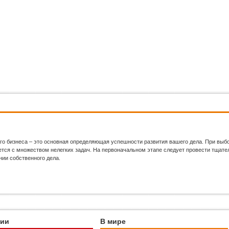
го бизнеса – это основная определяющая успешности развития вашего дела. При выб
ся с множеством нелегких задач. На первоначальном этапе следует провести тщател
нии собственного дела.
ции
В мире