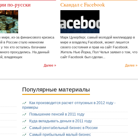
ии по-русски
Скандал с Facebook
м мире, из-за финансового кризиса
Марк Цукерберг, самый молодой миллиардер в
ей в России стало немногим
мире и владелец Facebook, может лишится
 у тех кто остались богачами
своего состояния и прав на сайт Facebook.
емного прохудились. На данный
Житель Нью Йорка, Пол Челья заявил о том, что
ей, владеющих
сайт Facebook был сделан...
Далее »
Далее »
Популярные материалы
Как производится расчет отпускных в 2012 году -
примеры
Повышение пенсий в 2011 году
Куда вкладывать деньги в 2011 году
Самый рентабельный бизнес в России
Самый прибыльный малый бизнес