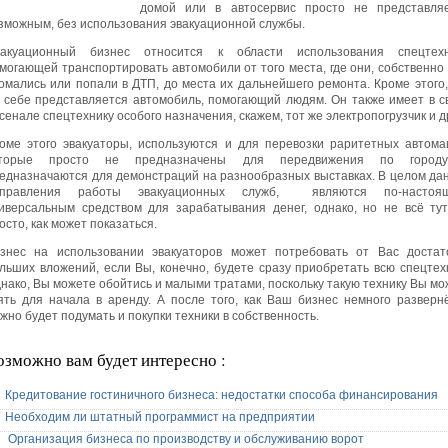
домой или в автосервис просто не представля
зможным, без использования эвакуационной службы.
акуационный бизнес относится к области использования спецтехн
могающей транспортировать автомобили от того места, где они, собственно 
омались или попали в ДТП, до места их дальнейшего ремонта. Кроме этого,
 себе представляется автомобиль, помогающий людям. Он также имеет в с
сенале спецтехнику особого назначения, скажем, тот же электропогрузчик и д
оме этого эвакуаторы, используются и для перевозки раритетных автома
оторые просто не предназначены для передвижения по город
едназначаются для демонстраций на разнообразных выставках. В целом да
аправления работы эвакуационных служб, являются по-настоя
иверсальным средством для зарабатывания денег, однако, но не всё тут
осто, как может показаться.
знес на использовании эвакуаторов может потребовать от Вас достат
льших вложений, если Вы, конечно, будете сразу приобретать всю спецтехн
нако, Вы можете обойтись и малыми тратами, поскольку такую технику Вы мо
ять для начала в аренду. А после того, как Ваш бизнес немного развернё
жно будет подумать и покупки техники в собственность.
озможно вам будет интересно :
Кредитование гостиничного бизнеса: недостатки способа финансирования
Необходим ли штатный программист на предприятии
Организация бизнеса по производству и обслуживанию ворот