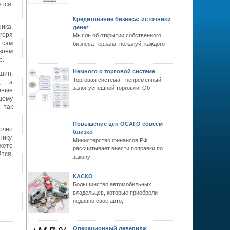
ется
Кредитование бизнеса: источники
ика,
денег
горя
Мысль об открытии собственного
 сам
бизнеса терзала, пожалуй, каждого
воём
р.
Немного о торговой системе
шин,
Торговая система - непременный
у, а
залог успешной торговли. Об
нные
щему
 так
Повышение цен ОСАГО совсем
очно
близко
ику.
Министерство финансов РФ
жете
рассчитывает внести поправки по
тся,
закону
КАСКО
Большинство автомобильных
владельцев, которые приобрели
недавно своё авто,
Операционный леверидж