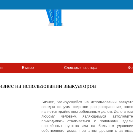
нг
В мире
Словарь инвестора
Фо
изнес на использовании эвакуаторов
Бизнес, базирующийся на использовании эвакуато
сегодня получил широкое распространение, поско
является крайне востребованным делом. Дело в том,
любому человеку, являющемуся автолюбите
приходилось сталкиваться с поломками вдал
населённых пунктов или на большом удалени
собственного дома, при этом доставить автома