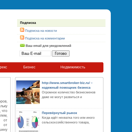
Подписка
Подписка на новости
Подписка на комментарии
Ваш email для уведомлений
рекс
Бизнес
Недвижимость
http://www.smartbroker-biz.ru/ –
надежный помощник бизнеса
Огромное количество бизнесменов
даже не могут развиться и
ров,
льку
 что
Перевёрнутый рынок
лем,
Когда идёт нехватка того или иного
и от
сельскохозяйственного товара,
и от
шину