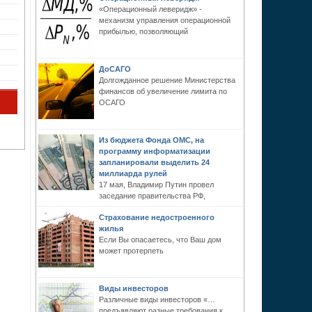
«Операционный леверидж» -
механизм управления операционной
прибылью, позволяющий
ДоСАГО
Долгожданное решение Министерства
финансов об увеличение лимита по
ОСАГО
Из бюджета Фонда ОМС, на
программу информатизации
запланировали выделить 24
миллиарда рулей
17 мая, Владимир Путин провел
заседание правительства РФ,
Страхование недостроенного
жилья
Если Вы опасаетесь, что Ваш дом
может протерпеть
Виды инвесторов
Различные виды инвесторов «…
предъявляют разные требования к