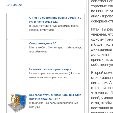
собственной
Разное
торговые си
по ним, не 
анализирова
Отчет по состоянию рынка цемента в
совершенств
РФ в июле 2011 года
В июле текущего года динамика роста,
Итак, вы ре
которой отметился
уверены, чт
одному трей
Сопровождение 1С
и будет, то
Мечта любого бухгалтера, чтобы всегда,
динамичной 
а особенно во
дополнять, 
принципы, з
собственну
Некоммерческие организации
Второй моме
Некоммерческие организации (НКО), в
максимально
отличие от коммерческих, не
сигналам. А
открыли по 
что сигнал 
Как заработать в интернете, выгодно
необдуманно
вложив свои деньги?
стоп, чтобы
В то время, как весь цивилизованный
мир уже
постоянно п
кончается э