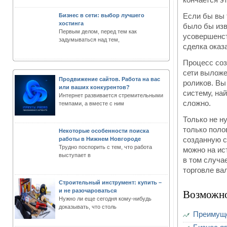
Если бы вы 
Бизнес в сети: выбор лучшего
хостинга
было бы изв
Первым делом, перед тем как
усовершенст
задумываться над тем,
сделка оказ
Процесс соз
сети выложе
Продвижение сайтов. Работа на вас
роликов. Вы
или ваших конкурентов?
систему, на
Интернет развивается стремительными
сложно.
темпами, а вместе с ним
Только не н
только поло
Некоторые особенности поиска
созданную с
работы в Нижнем Новгороде
Трудно поспорить с тем, что работа
можно на ис
выступает в
в том случа
торговле ва
Строительный инструмент: купить –
Возможно
и не разочароваться
Нужно ли еще сегодня кому-нибудь
доказывать, что столь
Преимуще