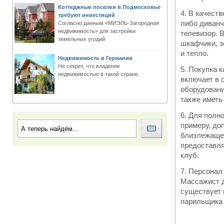
Коттеджные поселки в Подмосковье
4. В качест
требуют инвестиций
либо диванч
Согласно данным «МИЭЛЬ-Загородная
недвижимость» для застройки
телевизор. 
земельных угодий
шкафчики, з
и тепло.
Недвижимость в Германии
Не секрет, что владение
5. Покупка 
недвижимостью в такой стране,
включает в 
оборудовани
также иметь
6. Для полн
примеру, до
близлежащег
предоставля
клуб.
7. Персонал
Массажист д
существует 
парильщика и