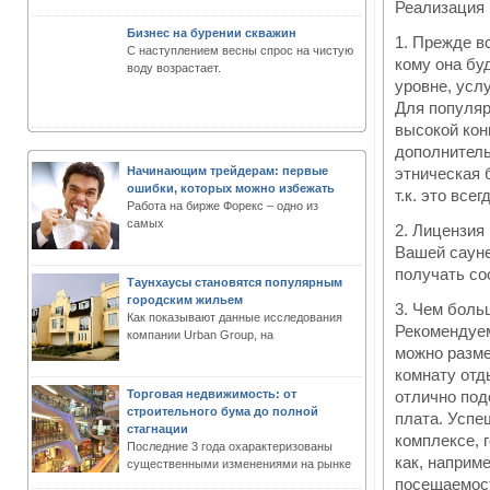
Реализация 
Бизнес на бурении скважин
1. Прежде в
С наступлением весны спрос на чистую
кому она бу
воду возрастает.
уровне, усл
Для популяр
высокой кон
дополнитель
Начинающим трейдерам: первые
этническая 
ошибки, которых можно избежать
т.к. это все
Работа на бирже Форекс – одно из
самых
2. Лицензия
Вашей сауне
получать с
Таунхаусы становятся популярным
городским жильем
3. Чем боль
Как показывают данные исследования
Рекомендуем
компании Urban Group, на
можно разме
комнату отд
Торговая недвижимость: от
отлично под
строительного бума до полной
плата. Успе
стагнации
комплексе, 
Последние 3 года охарактеризованы
как, наприм
существенными изменениями на рынке
посещаемост