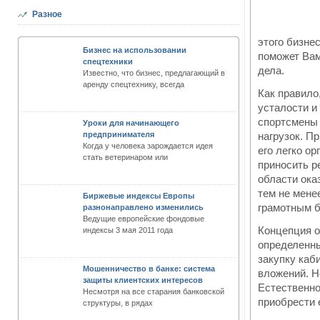
Разное
этого бизне
Бизнес на использовании
поможет Вам
спецтехники
дела.
Известно, что бизнес, предлагающий в
аренду спецтехнику, всегда
Как правило
усталости и
спортсмены 
Уроки для начинающего
предпринимателя
нагрузок. П
Когда у человека зарождается идея
его легко ор
стать ветеринаром или
приносить р
области ока
тем не мене
Биржевые индексы Европы
грамотным б
разнонаправлено изменились
Ведущие европейские фондовые
Концепция о
индексы 3 мая 2011 года
определенны
закупку каб
Мошенничество в банке: система
вложений. Н
защиты клиентских интересов
Естественно
Несмотря на все старания банковской
приобрести 
структуры, в рядах