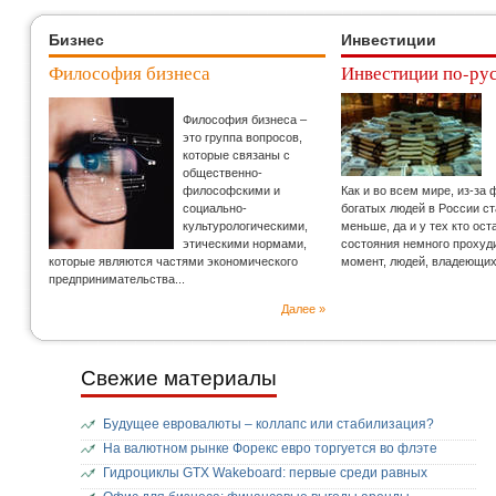
Бизнес
Инвестиции
Философия бизнеса
Инвестиции по-ру
Философия бизнеса –
это группа вопросов,
которые связаны с
общественно-
философскими и
Как и во всем мире, из-за
социально-
богатых людей в России с
культурологическими,
меньше, да и у тех кто ос
этическими нормами,
состояния немного прохуд
которые являются частями экономического
момент, людей, владеющи
предпринимательства...
Далее »
Свежие материалы
Будущее евровалюты – коллапс или стабилизация?
На валютном рынке Форекс евро торгуется во флэте
Гидроциклы GTX Wakeboard: первые среди равных