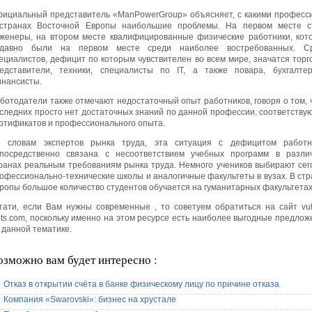
ициальный представитель «ManPowerGroup» объясняет, с какими професс
странах Восточной Европы наибольшие проблемы. На первом месте с
женеры, на втором месте квалифицированные физические работники, кот
едавно были на первом месте среди наиболее востребованных. С
ециалистов, дефицит по которым чувствителен во всем мире, значатся торг
едставители, техники, специалисты по IT, а также повара, бухгалте
нансисты.
ботодатели также отмечают недостаточный опыт работников, говоря о том, ч
следних просто нет достаточных знаний по данной профессии, соответству
ртификатов и профессионального опыта.
 словам экспертов рынка труда, эта ситуация с дефицитом работн
посредственно связана с несоответствием учебных программ в разли
ранах реальным требованиям рынка труда. Немного учеников выбирают сег
офессионально-технические школы и аналогичные факультеты в вузах. В стр
ропы большое количество студентов обучается на гуманитарных факультетах
тати, если Вам нужны современные , то советуем обратиться на сайт vul
ots.com, поскольку именно на этом ресурсе есть наиболее выгодные предлож
 данной тематике.
озможно вам будет интересно :
Отказ в открытии счёта в банке физическому лицу по причине отказа
Компания «Swarovski»: бизнес на хрустале