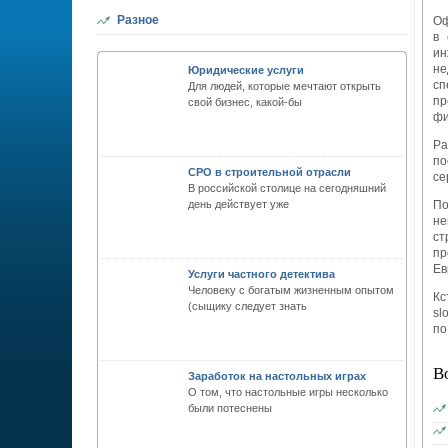
Разное
Оф
в 
ин
н
Юридические услуги
сп
Для людей, которые мечтают открыть
пр
свой бизнес, какой-бы
фи
Ра
по
СРО в строительной отрасли
се
В российской столице на сегодняшний
день действует уже
По
не
ст
пр
Ев
Услуги частного детектива
Человеку с богатым жизненным опытом
Кс
(сыщику следует знать
sl
по
В
Заработок на настольных играх
О том, что настольные игры несколько
были потеснены