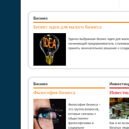
Бизнес
Бизнес идеи для малого бизнеса
Удачно выбранная бизнес-идея для мало
начинающий предприниматель сталкивает
принять окончательное решение о созда
Бизнес
Инвести
Философия бизнеса
Инвестиц
Философия бизнеса –
это группа вопросов,
которые связаны с
общественно-
философскими и
Как и во все
социально-
богатых люд