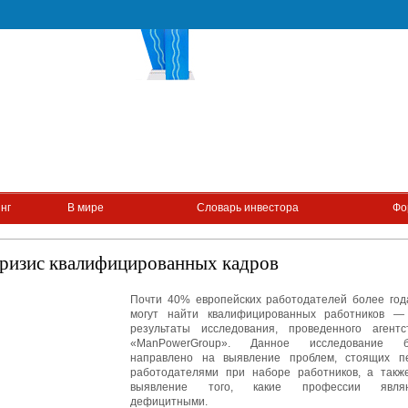
нг
В мире
Словарь инвестора
Фо
ризис квалифицированных кадров
Почти 40% европейских работодателей более год
могут найти квалифицированных работников —
результаты исследования, проведенного агентс
«ManPowerGroup». Данное исследование 
направлено на выявление проблем, стоящих п
работодателями при наборе работников, а такж
выявление того, какие профессии явля
дефицитными.