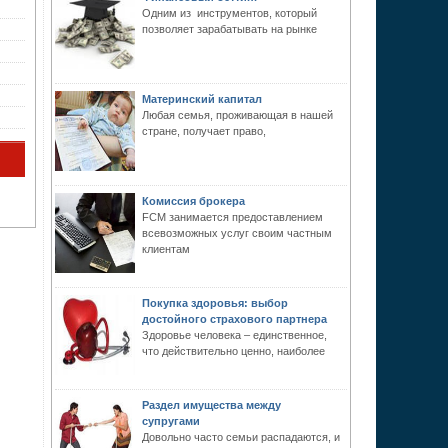
Одним из инструментов, который
позволяет зарабатывать на рынке
Материнский капитал
Любая семья, проживающая в нашей
стране, получает право,
Комиссия брокера
FCM занимается предоставлением
всевозможных услуг своим частным
клиентам
Покупка здоровья: выбор
достойного страхового партнера
Здоровье человека – единственное,
что действительно ценно, наиболее
Раздел имущества между
супругами
Довольно часто семьи распадаются, и