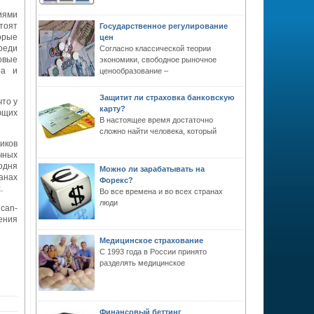
иями
тоят
Государственное регулирование
орые
цен
реди
Согласно классической теории
овые
экономики, свободное рыночное
ра и
ценообразование –
Защитит ли страховка банковскую
то у
карту?
ющих
В настоящее время достаточно
сложно найти человека, который
иков
чных
одня
Можно ли зарабатывать на
анах
Форекс?
.
Во все времена и во всех странах
люди
can-
ения
Медицинское страхование
С 1993 года в России принято
разделять медицинское
Финансовый беттинг