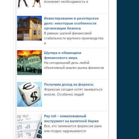
возникает необходимость в
Инвестирование в риэлтерское
дело: некоторые особенности
организации бизнеса
В рамках шаткой финансовой
стабильности крупного производства
и
Шулера и обманщики
финансового мира
На сегодняшний день любой
объективный анализ рынка финансов
Получаем доход на форексе.
Форексом сегодня хотят заниматься
многие. Особенно людей
Pay roll – немаловажный
инструмент на валютной бирже
Все, кто занимается форексом рано
или поздно задумываются