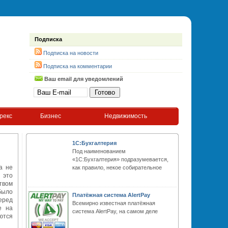
Подписка
Подписка на новости
Подписка на комментарии
Ваш email для уведомлений
рекс
Бизнес
Недвижимость
1С:Бухгалтерия
Под наименованием
«1С:Бухгалтерия» подразумевается,
а не
как правило, некое собирательное
 это
твом
было
Платёжная система AlertPay
еред
Всемирно известная платёжная
е на
система AlertPay, на самом деле
ются