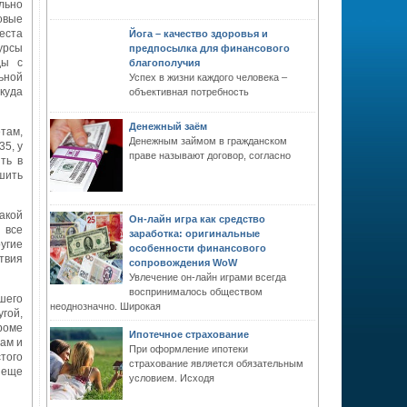
льно
овые
еста
Йога – качество здоровья и
урсы
предпосылка для финансового
ды с
благополучия
ьной
Успех в жизни каждого человека –
куда
объективная потребность
Денежный заём
там,
Денежным займом в гражданском
35, у
праве называют договор, согласно
ть в
шить
акой
Он-лайн игра как средство
 все
заработка: оригинальные
угие
особенности финансового
твия
сопровождения WoW
Увлечение он-лайн играми всегда
воспринималось обществом
шего
неоднозначно. Широкая
угой,
роме
Ипотечное страхование
вам и
При оформление ипотеки
того
страхование является обязательным
 еще
условием. Исходя