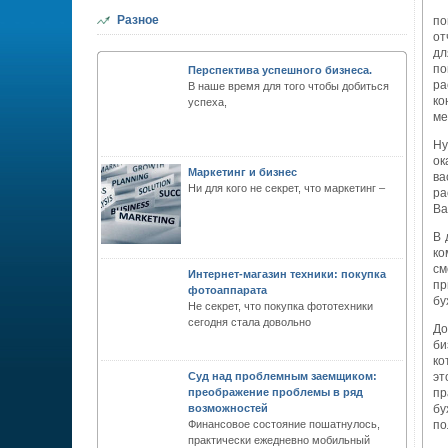
Разное
по
от
дл
по
Перспектива успешного бизнеса.
ра
В наше время для того чтобы добиться
ко
успеха,
ме
Ну
ок
Маркетинг и бизнес
ва
Ни для кого не секрет, что маркетинг –
ра
Ва
В 
ко
см
Интернет-магазин техники: покупка
пр
фотоаппарата
бу
Не секрет, что покупка фототехники
сегодня стала довольно
До
би
ко
Суд над проблемным заемщиком:
эт
преображение проблемы в ряд
пр
возможностей
бу
Финансовое состояние пошатнулось,
по
практически ежедневно мобильный