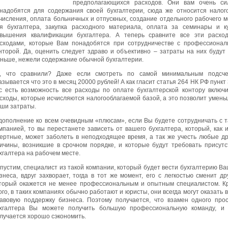
предполагающихся расходов. Они вам очень си
надобятся для содержания своей бухгалтерии, сюда же относится налог
числения, оплата больничных и отпускных, создание отдельного рабочего м
я бухгалтера, закупка расходного материала, оплата за семинары и к
вышения квалификации бухгалтера. А теперь сравните все эти расхо
сходами, которые Вам понадобятся при сотрудничестве с профессионал
нторой. Да, оценить следует здраво и объективно – затраты на них будут 
ньше, нежели содержание обычной бухгалтерии.
, что сравнили? Даже если смотреть по самой минимальным подсче
азывается что это в месяц 20000 рублей! А как гласит статья 264 НК РФ пункт 
с есть возможность все расходы по оплате бухгалтерской контору включи
сходы, которые исчисляются налогооблагаемой базой, а это позволит умень
ши затраты.
дополнение ко всем очевидным «плюсам», если Вы будете сотрудничать с т
мпанией, то вы перестанете зависеть от вашего бухгалтера, который, как и
ертные, может заболеть в неподходящее время, а так же учесть любые др
ичины, возникшие в срочном порядке, и которые будут требовать присутс
хгалтера на рабочем месте.
пустим, специалист из такой компании, который будет вести бухгалтерию Ва
знеса, вдруг захворает, тогда в тот же момент, его с легкостью сменит др
торый окажется не менее профессиональным и опытным специалистом. К
ого, в таких компаниях обычно работают и юристы, они всегда могут оказать 
авовую поддержку бизнеса. Поэтому получается, что взамен одного прос
хгалтера Вы можете получить большую профессиональную команду, и
лучается хорошо сэкономить.