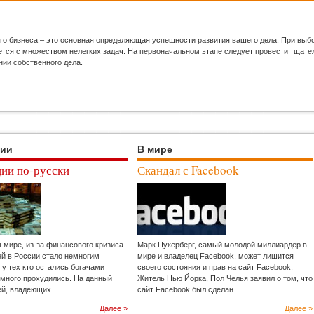
го бизнеса – это основная определяющая успешности развития вашего дела. При выб
ся с множеством нелегких задач. На первоначальном этапе следует провести тщател
нии собственного дела.
ции
В мире
ии по-русски
Скандал с Facebook
м мире, из-за финансового кризиса
Марк Цукерберг, самый молодой миллиардер в
ей в России стало немногим
мире и владелец Facebook, может лишится
 у тех кто остались богачами
своего состояния и прав на сайт Facebook.
емного прохудились. На данный
Житель Нью Йорка, Пол Челья заявил о том, что
ей, владеющих
сайт Facebook был сделан...
Далее »
Далее »