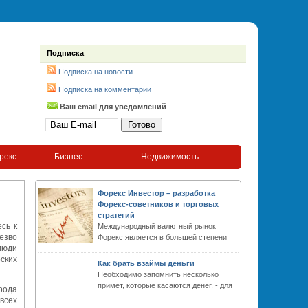
Подписка
Подписка на новости
Подписка на комментарии
Ваш email для уведомлений
рекс
Бизнес
Недвижимость
Форекс Инвестор – разработка
Форекс-советников и торговых
стратегий
сь к
Международный валютный рынок
езво
Форекс является в большей степени
 люди
рских
Как брать взаймы деньги
Необходимо запомнить несколько
примет, которые касаются денег. - для
 рода
 всех