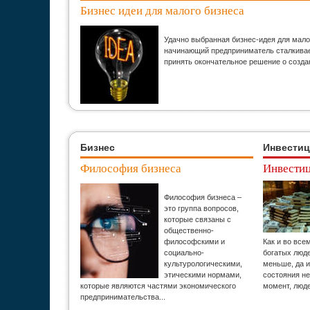
Бизнес идеи для малого бизнеса
Удачно выбранная бизнес-идея для мало
начинающий предприниматель сталкивает
принять окончательное решение о созда
Бизнес
Инвести
Философия бизнеса
Инвестиц
Философия бизнеса –
это группа вопросов,
которые связаны с
общественно-
философскими и
Как и во все
социально-
богатых люд
культурологическими,
меньше, да и
этическими нормами,
состояния н
которые являются частями экономического
момент, люд
предпринимательства...