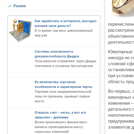
Разное
Как заработать в интернете, выгодно
перечисленн
вложив свои деньги?
рассмотрени
В то время, как весь цивилизованный
мир уже
объективног
деятельност
Ювелирные и
Системы электронного
документооборота Диадок
никогда не 
Пользователи отправляют через Диадок
сложная сфе
платежные и основные бухгалтерские
останавлива
при условии
область про
Ее величество торговля:
особенности и характерные черты
Во-первых, 
Торговая зона предпринимательской
зоны по-прежнему занимает первое
ювелирных и
место
изменения –
детального 
Открыть счет – легко, а вот его
наполненнос
закрытие – дилемма
предпринима
Волна прокатившего финансового
элементов д
кризиса спровоцировала массу
серьезных изменений