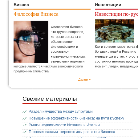
Бизнес
Инвестиции
Философия бизнеса
Инвестиции по-ру
Философия бизнеса –
это группа вопросов,
которые связаны с
общественно-
философскими и
Как и во всем мире, из-за
социально-
богатых людей в России с
культурологическими,
меньше, да и у тех кто ос
этическими нормами,
состояния немного прохуд
которые являются частями экономического
момент, людей, владеющи
предпринимательства...
Далее »
Свежие материалы
Раздел имущества между супругами
Повышение эффективности бизнеса: на пути к успеху
Рынки недвижимости Испании и Италии
Торговля вазами: перспективы развития бизнеса