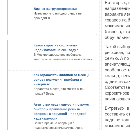
Во-вторых, 
направлении
Бизнес на грузоперевозках
Известно, что ни одного часа не
варианте яв
проходит в
товаров на 
максимально
бизнеса, ст
обручальные
Какой спрос на столичную
Такой выбор
недвижимость в 2011 году?
рискован, п
В Москве широко востребованы
семью. А по
квартиры эконом-класса в монолитных
впечатляюща
особенность
Как заработать миллион за месяц:
кольца, нес
основа получения прибыли в
одним из са
интернете
Соответстве
Заработок в сети, что может быть
корректиров
проще? Ведь,
начинающег
Агентство недвижимости поможет
В-третьих, 
быстро и правильно решить
составить с
вопросы с покупкой – продажей
недвижимости!
надо не тол
Во все времена операции с
максимально
недвижимостью считались очень