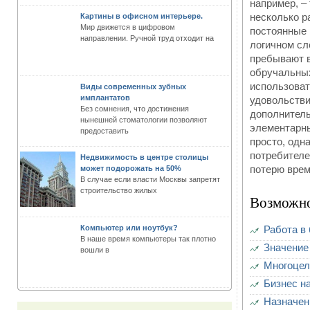
например, –
несколько р
Картины в офисном интерьере.
Мир движется в цифровом
постоянные 
направлении. Ручной труд отходит на
логичном сл
пребывают в
обручальных
использоват
Виды современных зубных
имплантатов
удовольстви
Без сомнения, что достижения
дополнитель
нынешней стоматологии позволяют
элементарны
предоставить
просто, одн
потребителе
Недвижимость в центре столицы
потерю врем
может подорожать на 50%
В случае если власти Москвы запретят
строительство жилых
Возможно
Компьютер или ноутбук?
Работа в
В наше время компьютеры так плотно
Значение
вошли в
Многоцел
Бизнес н
Назначен