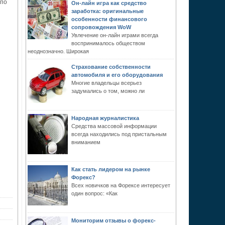
 по
Он-лайн игра как средство
заработка: оригинальные
особенности финансового
сопровождения WoW
Увлечение он-лайн играми всегда
воспринималось обществом
неоднозначно. Широкая
Страхование собственности
автомобиля и его оборудования
Многие владельцы всерьез
задумались о том, можно ли
Народная журналистика
Средства массовой информации
всегда находились под пристальным
вниманием
Как стать лидером на рынке
Форекс?
Всех новичков на Форексе интересует
один вопрос: «Как
Мониторим отзывы о форекс-