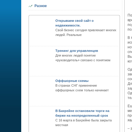
Разное
По
вр
Открываем свой сайт о
по
недвижимости.
по
Свой бизнес сегодня привлекает многих
людей. Реальные
В 
ис
но
Тренинг для управленцев
сп
Для многих людей понятие
Вы
«руководитель» связано с понятием
ко
Од
зв
со
Оффшорные схемы
Дл
В странах СНГ применение
за
оффшорных схем только начинает
Од
те
Ещ
ме
В Бахрейне остановили торги на
пр
бирже на неопределенный срок
яв
С 16 марта в Бахрейне была закрыта
местная
– 