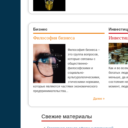
Бизнес
Инвести
Философия бизнеса
Инвестиц
Философия бизнеса –
это группа вопросов,
которые связаны с
общественно-
философскими и
Как и во все
социально-
богатых люд
культурологическими,
меньше, да и
этическими нормами,
состояния н
которые являются частями экономического
момент, люд
предпринимательства...
Далее »
Свежие материалы