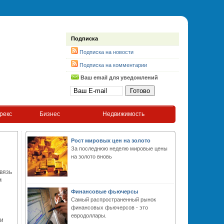
Подписка
Подписка на новости
Подписка на комментарии
Ваш email для уведомлений
рекс
Бизнес
Недвижимость
Рост мировых цен на золото
За последнюю неделю мировые цены
на золото вновь
вязь
м
Финансовые фьючерсы
Самый распространенный рынок
финансовых фьючерсов - это
евродоллары.
 и