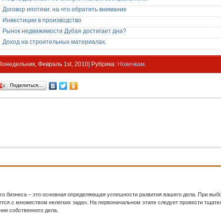
Договор ипотеки: на что обратить внимание
Инвестиции в производство
Рынок недвижимости Дубая достигает дна?
Доход на строительных материалах.
Понедельник, Февраль 1st, 2010| Рубрика:
Новичкам
.
Поделиться…
го бизнеса – это основная определяющая успешности развития вашего дела. При выб
ся с множеством нелегких задач. На первоначальном этапе следует провести тщател
нии собственного дела.