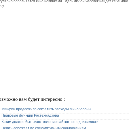
гулярно пополняется кино новинками. Здесь любой человек найдет себе кино
усу.
озможно вам будет интересно :
Минфин предложило сократить расходы Минобороны
Правовые функции Ростехнадзора
Каким должно быть изготовление сайтов по недвижимости
Нефть дорожает по спекулятивным соображениям