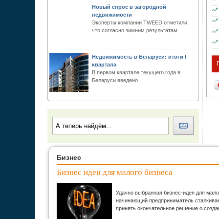
Новый спрос в загородной
недвижимости
Эксперты компании TWEED отметили,
что согласно зимним результатам
Недвижимость в Беларуси: итоги I
квартала
В первом квартале текущего года в
Беларуси введено
Бизнес
Бизнес идеи для малого бизнеса
Удачно выбранная бизнес-идея для мало
начинающий предприниматель сталкивает
принять окончательное решение о созда