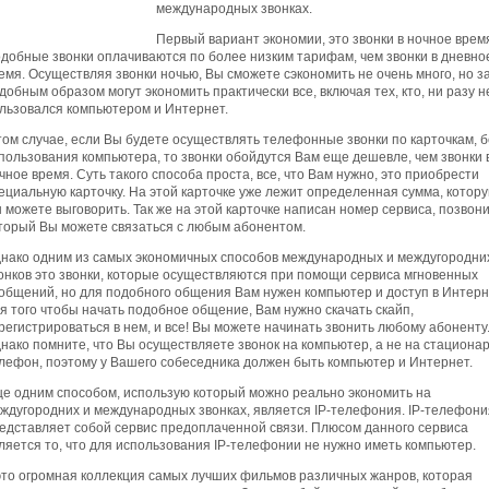
международных звонках.
Первый вариант экономии, это звонки в ночное врем
добные звонки оплачиваются по более низким тарифам, чем звонки в дневно
емя. Осуществляя звонки ночью, Вы сможете сэкономить не очень много, но з
добным образом могут экономить практически все, включая тех, кто, ни разу н
льзовался компьютером и Интернет.
том случае, если Вы будете осуществлять телефонные звонки по карточкам, б
пользования компьютера, то звонки обойдутся Вам еще дешевле, чем звонки 
чное время. Суть такого способа проста, все, что Вам нужно, это приобрести
ециальную карточку. На этой карточке уже лежит определенная сумма, котор
 можете выговорить. Так же на этой карточке написан номер сервиса, позвони
торый Вы можете связаться с любым абонентом.
нако одним из самых экономичных способов международных и междугородни
онков это звонки, которые осуществляются при помощи сервиса мгновенных
общений, но для подобного общения Вам нужен компьютер и доступ в Интерн
я того чтобы начать подобное общение, Вам нужно скачать скайп,
регистрироваться в нем, и все! Вы можете начинать звонить любому абоненту
нако помните, что Вы осуществляете звонок на компьютер, а не на стациона
лефон, поэтому у Вашего собеседника должен быть компьютер и Интернет.
е одним способом, использую который можно реально экономить на
ждугородних и международных звонках, является IP-телефония. IP-телефони
едставляет собой сервис предоплаченной связи. Плюсом данного сервиса
ляется то, что для использования IP-телефонии не нужно иметь компьютер.
это огромная коллекция самых лучших фильмов различных жанров, которая