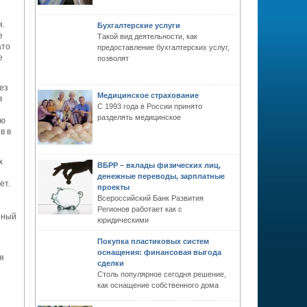
я.
Бухгалтерские услуги
е
Такой вид деятельности, как
ато
предоставление бухгалтерских услуг,
е
позволят
ез
Медицинское страхование
в
С 1993 года в России принято
разделять медицинское
ую
в в
х
ВБРР – вклады физических лиц,
денежные переводы, зарплатные
ет.
проекты
Всероссийский Банк Развития
.
Регионов работает как с
рный
юридическими
Покупка пластиковых систем
оснащения: финансовая выгода
я
сделки
Столь популярное сегодня решение,
как оснащение собственного дома