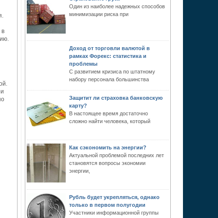
Один из наиболее надежных способов
минимизации риска при
я.
 в
ию.
Доход от торговли валютой в
рамках Форекс: статистика и
проблемы
С развитием кризиса по штатному
набору персонала большинства
ой.
ри
Защитит ли страховка банковскую
но
карту?
В настоящее время достаточно
сложно найти человека, который
Как сэкономить на энергии?
Актуальной проблемой последних лет
становятся вопросы экономии
энергии,
Рубль будет укрепляться, однако
только в первом полугодии
Участники информационной группы