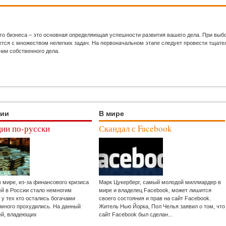
го бизнеса – это основная определяющая успешности развития вашего дела. При выб
ся с множеством нелегких задач. На первоначальном этапе следует провести тщател
нии собственного дела.
ции
В мире
ии по-русски
Скандал с Facebook
м мире, из-за финансового кризиса
Марк Цукерберг, самый молодой миллиардер в
ей в России стало немногим
мире и владелец Facebook, может лишится
 у тех кто остались богачами
своего состояния и прав на сайт Facebook.
емного прохудились. На данный
Житель Нью Йорка, Пол Челья заявил о том, что
ей, владеющих
сайт Facebook был сделан...