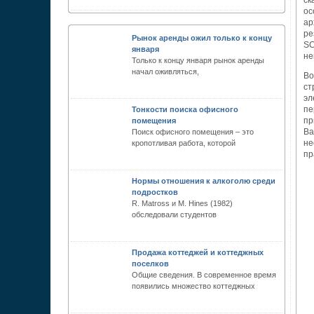
ск
ос
ар
ре
Рынок аренды ожил только к концу
SC
января
не
Только к концу января рынок аренды
начал оживляться,
Во
ст
эл
пе
Тонкости поиска офисного
пр
помещения
Ва
Поиск офисного помещения – это
не
кропотливая работа, которой
пр
Нормы отношения к алкоголю среди
подростков
R. Matross и М. Hines (1982)
обследовали студен­тов
Продажа коттеджей и коттеджных
поселков
Общие сведения. В современное время
появились множество коттеджных