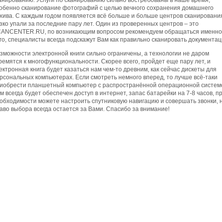
анированию. Услуги по сканированию сильно востребованы в наше время,
обенно сканирование фотографий с целью вечного сохранения домашнего
хива. С каждым годом появляется всё больше и больше центров сканировани
зко упали за последние пару лет. Один из проверенных центров – это
ANCENTER.RU, по возникающим вопросом рекомендуем обращаться именно
го, специалисты всегда подскажут Вам как правильно сканировать документац
зможности электронной книги сильно ограничены, а технологии не даром
ремятся к многофункциональности. Скорее всего, пройдет еще пару лет, и
ектронная книга будет казаться нам чем-то древним, как сейчас дискеты для
рсональных компьютерах. Если смотреть немного вперед, то лучше всё-таки
иобрести планшетный компьютер с распространённой операционной систем
м всегда будет обеспечен доступ в интернет, запас батарейки на 7-8 часов, п
обходимости можете настроить спутниковую навигацию и совершать звонки, 
аво выбора всегда остается за Вами. Спасибо за внимание!