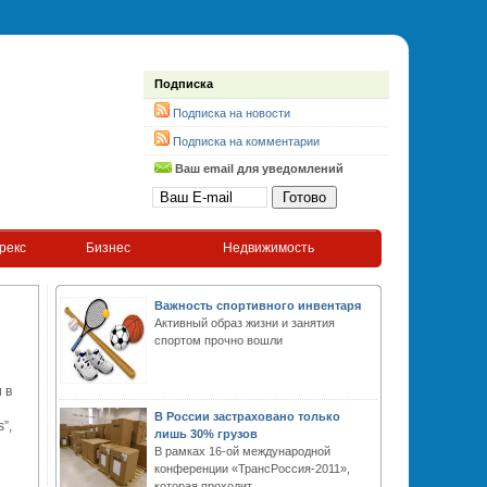
Подписка
Подписка на новости
Подписка на комментарии
Ваш email для уведомлений
рекс
Бизнес
Недвижимость
Важность спортивного инвентаря
Активный образ жизни и занятия
спортом прочно вошли
 в
В России застраховано только
”,
лишь 30% грузов
В рамках 16-ой международной
конференции «ТрансРоссия-2011»,
которая проходит