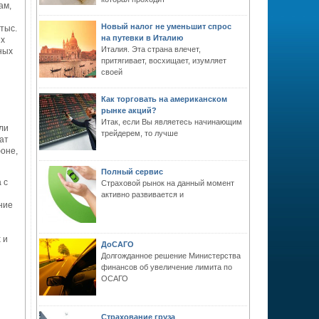
ам,
Новый налог не уменьшит спрос
тыс.
на путевки в Италию
их
Италия. Эта страна влечет,
ных
притягивает, восхищает, изумляет
своей
Как торговать на американском
рынке акций?
Итак, если Вы являетесь начинающим
ли
трейдерем, то лучше
ат
оне,
Полный сервис
 с
Страховой рынок на данный момент
активно развивается и
ние
 и
ДоСАГО
Долгожданное решение Министерства
финансов об увеличение лимита по
ОСАГО
Страхование груза