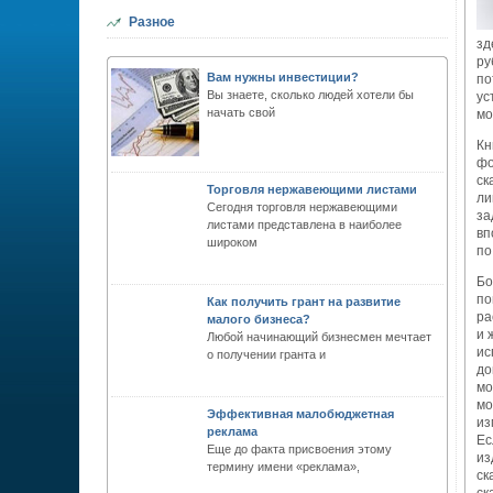
Разное
зд
ру
Вам нужны инвестиции?
по
Вы знаете, сколько людей хотели бы
ус
начать свой
мо
Кн
фо
ск
Торговля нержавеющими листами
ли
Сегодня торговля нержавеющими
за
листами представлена в наиболее
вп
широком
по
Бо
по
Как получить грант на развитие
ра
малого бизнеса?
и 
Любой начинающий бизнесмен мечтает
ис
о получении гранта и
до
мо
мо
Эффективная малобюджетная
из
реклама
Ес
Еще до факта присвоения этому
из
термину имени «реклама»,
ск