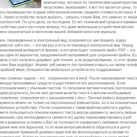
компьютеры, которые по техническим характеристик
безусловно, выигрывают, а вот что касается цены, то
есь преимущество отдаем электронным книгам, средняя стоимость которых 4 
б.. Какое устройство лучше выбрать – решать только Вам, это зависит от ваш
требностей. По сути дела, за последние 10 лет технический прорыв в карман
тройствах ушел настолько вперед, что даже мобильным устройством вполне
жно ограничиться в прочтении вашей любимой книги или журнала.
иги, переведенные в электронный вид, сохраняются, как правило, в двух
рматах: pdf и doc. – это как раз и есть их перевод в электронный вид. Перед
анированием выбирается формат, в котором будет сохранён файл. PDF – это
шь один из вариантов, предложенный программой для сохранения файла. Ес
дача стоит получить документ для чтения, а не редактирования, то этот форм
олне Вам подойдет. Формат pdf сможете без проблем открыть на своём телеф
 крайней мере, большинство мобильных устройств его поддерживают.
лее сложная задача – это , сохранение его в word. После сканирования текста
мощью программных средств осуществляется его распознавание. Если
спознаем книгу с обычным текстом, то запускаем автоматическое распознава
ждем результата, после чего делаем вычитку текста и вносим необходимые
правления, сохраняем его с расширением «.doc». Просматривать вордовские
кументы можно не только на персональных компьютерах, но и на планшетных
бильных устройствах. После сохранения с таким файлом работать удобно,
жете пользоваться поиском нужного текста внутри документа, вносить любые
менения, при необходимости сможете его далее переконвертировать в pdf.
ли в домашних условиях у Вас не получается оцифровать любимые печатные
дания книг или журналов, то по всем вопросам можете обратиться в центр
анирования бумажной документации или же воспользоваться услугами по