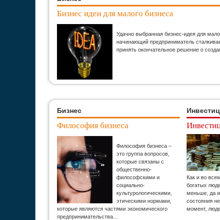
Бизнес идеи для малого бизнеса
Удачно выбранная бизнес-идея для мало
начинающий предприниматель сталкивает
принять окончательное решение о созда
Бизнес
Инвести
Философия бизнеса
Инвестиц
Философия бизнеса –
это группа вопросов,
которые связаны с
общественно-
философскими и
Как и во все
социально-
богатых люд
культурологическими,
меньше, да и
этическими нормами,
состояния н
которые являются частями экономического
момент, люд
предпринимательства...