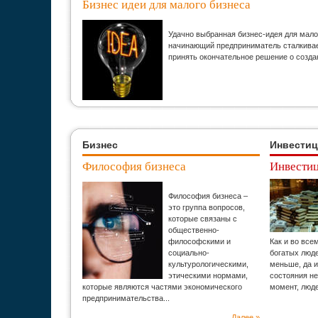
Бизнес идеи для малого бизнеса
Удачно выбранная бизнес-идея для мало
начинающий предприниматель сталкивает
принять окончательное решение о созда
Бизнес
Инвести
Философия бизнеса
Инвестиц
Философия бизнеса –
это группа вопросов,
которые связаны с
общественно-
философскими и
Как и во все
социально-
богатых люд
культурологическими,
меньше, да и
этическими нормами,
состояния н
которые являются частями экономического
момент, люд
предпринимательства...
Далее »