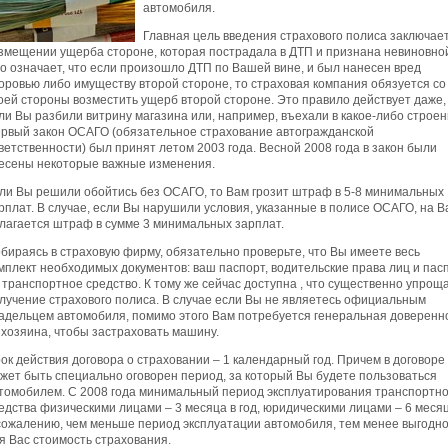
автомобиля.
Главная цель введения страхового полиса заключает
змещении ущерба стороне, которая пострадала в ДТП и признана невиновно
о означает, что если произошло ДТП по Вашей вине, и был нанесен вред
оровью либо имуществу второй стороне, то страховая компания обязуется со
оей стороны возместить ущерб второй стороне. Это правило действует даже,
ли Вы разбили витрину магазина или, например, въехали в какое-либо строен
рвый закон ОСАГО (обязательное страхование автогражданской
ветственности) был принят летом 2003 года. Весной 2008 года в закон были
есены некоторые важные изменения.
ли Вы решили обойтись без ОСАГО, то Вам грозит штраф в 5-8 минимальных
рплат. В случае, если Вы нарушили условия, указанные в полисе ОСАГО, на В
лагается штраф в сумме 3 минимальных зарплат.
бираясь в страховую фирму, обязательно проверьте, что Вы имеете весь
мплект необходимых документов: ваш паспорт, водительские права лиц и пас
 транспортное средство. К тому же сейчас доступна , что существенно упрощ
лучение страхового полиса. В случае если Вы не являетесь официальным
адельцем автомобиля, помимо этого Вам потребуется генеральная доверенн
 хозяина, чтобы застраховать машину.
ок действия договора о страховании – 1 календарный год. Причем в договоре
жет быть специально оговорен период, за который Вы будете пользоваться
томобилем. С 2008 года минимальный период эксплуатирования транспортно
едства физическими лицами – 3 месяца в год, юридическими лицами – 6 месяц
сожалению, чем меньше период эксплуатации автомобиля, тем менее выгодн
я Вас стоимость страхования.