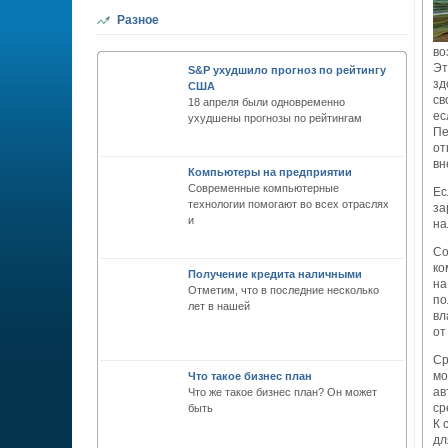
Разное
во
Эт
S&P ухудшило прогноз по рейтингу
зд
США
св
18 апреля были одновременно
ес
ухудшены прогнозы по рейтингам
Пе
от
вн
Компьютеры на предприятии
Современные компьютерные
Ес
технологии помогают во всех отраслях
за
и
на
Со
ко
Получение кредита наличными
на
Отметим, что в последние несколько
по
лет в нашей
вл
от
Ср
мо
Что такое бизнес план
ав
Что же такое бизнес план? Он может
ср
быть
К 
дл