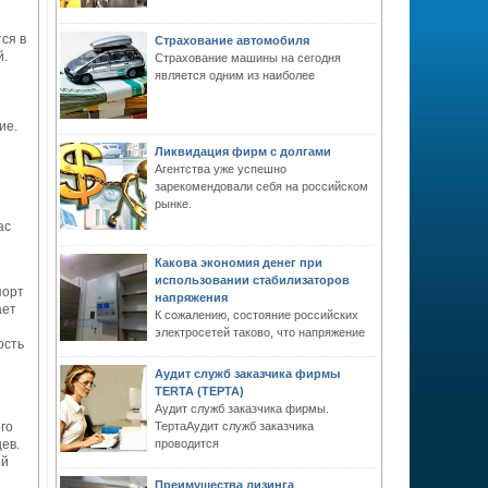
ся в
Страхование автомобиля
й.
Страхование машины на сегодня
является одним из наиболее
ие.
Ликвидация фирм с долгами
Агентства уже успешно
зарекомендовали себя на российском
рынке.
ас
Какова экономия денег при
использовании стабилизаторов
порт
напряжения
ает
К сожалению, состояние российских
электросетей таково, что напряжение
ость
Аудит служб заказчика фирмы
TERTA (ТЕРТА)
Аудит служб заказчика фирмы.
го
ТертаАудит служб заказчика
ев.
проводится
ой
Преимущества лизинга