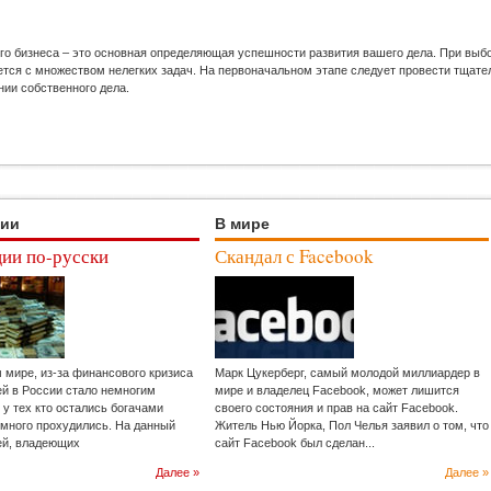
го бизнеса – это основная определяющая успешности развития вашего дела. При выб
ся с множеством нелегких задач. На первоначальном этапе следует провести тщател
нии собственного дела.
ции
В мире
ии по-русски
Скандал с Facebook
м мире, из-за финансового кризиса
Марк Цукерберг, самый молодой миллиардер в
ей в России стало немногим
мире и владелец Facebook, может лишится
 у тех кто остались богачами
своего состояния и прав на сайт Facebook.
емного прохудились. На данный
Житель Нью Йорка, Пол Челья заявил о том, что
ей, владеющих
сайт Facebook был сделан...
Далее »
Далее »