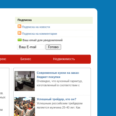
Подписка
Подписка на новости
Подписка на комментарии
Ваш email для уведомлений
рекс
Бизнес
Недвижимость
Современные кухни на заказ:
бюджет покупки
Очевидно, что кухонный гарнитур,
изготовленный в соответствии с
ов.
жных
Успешный трейдер, кто он?
Успешным российским трейдером
является мужчина 25-40 лет. Как
ым