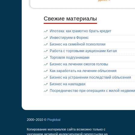
Свежие материалы
Ипотека: как грамотно брать кредит
Инвестируем в Форекс
Бизнес на семейной психологии
Работа с торговыми аукционами Китая
Торговля подгузниками
Бизнес на лечении ожогов головы
Как заработать на лечении облысения
Бизнес на устранении последствий облысения
Бизнес на накладках
Посредничество при операциях с жилой недвиж
2000–2010 ©
Pioglobal
Копирование материалов сайта возможно только с
указанием активной индексируемой гиперссылки на