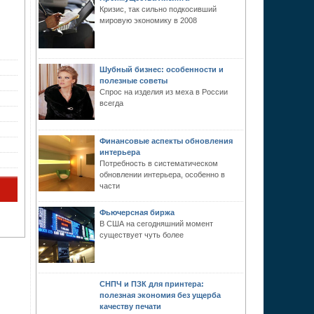
Кризис, так сильно подкосивший
мировую экономику в 2008
Шубный бизнес: особенности и
полезные советы
Спрос на изделия из меха в России
всегда
Финансовые аспекты обновления
интерьера
Потребность в систематическом
обновлении интерьера, особенно в
части
Фьючерсная биржа
В США на сегодняшний момент
существует чуть более
СНПЧ и ПЗК для принтера:
полезная экономия без ущерба
качеству печати