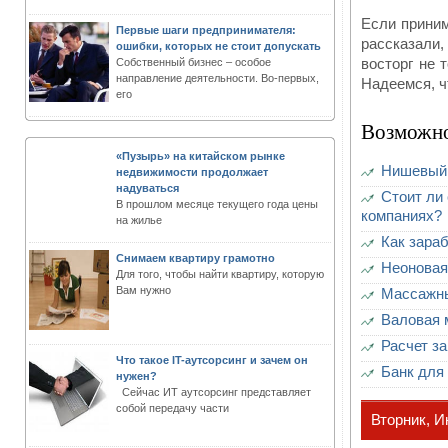
Если приним
Первые шаги предпринимателя:
рассказали
ошибки, которых не стоит допускать
восторг не 
Собственный бизнес – особое
направление деятельности. Во-первых,
Надеемся, ч
его
Возможно
«Пузырь» на китайском рынке
Нишевый 
недвижимости продолжает
надуваться
Стоит ли
В прошлом месяце текущего года цены
компаниях?
на жилье
Как зараб
Снимаем квартиру грамотно
Неоновая
Для того, чтобы найти квартиру, которую
Вам нужно
Массажны
Валовая 
Расчет з
Что такое IT-аутсорсинг и зачем он
Банк для
нужен?
Сейчас ИТ аутсорсинг представляет
собой передачу части
Вторник, И