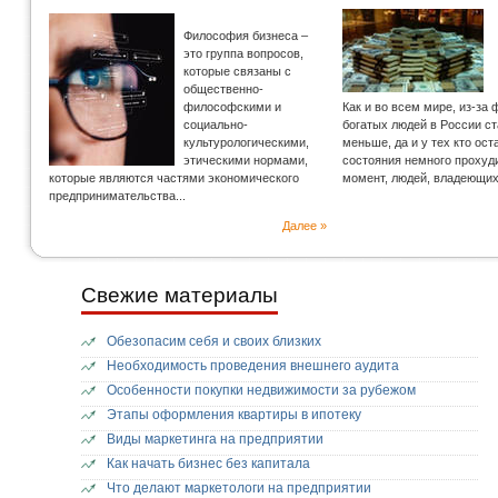
Философия бизнеса –
это группа вопросов,
которые связаны с
общественно-
философскими и
Как и во всем мире, из-за
социально-
богатых людей в России с
культурологическими,
меньше, да и у тех кто ос
этическими нормами,
состояния немного прохуд
которые являются частями экономического
момент, людей, владеющи
предпринимательства...
Далее »
Свежие материалы
Обезопасим себя и своих близких
Необходимость проведения внешнего аудита
Особенности покупки недвижимости за рубежом
Этапы оформления квартиры в ипотеку
Виды маркетинга на предприятии
Как начать бизнес без капитала
Что делают маркетологи на предприятии