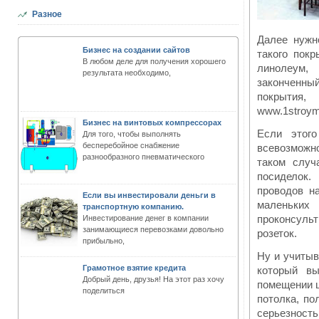
Разное
Далее нужн
Бизнес на создании сайтов
такого пок
В любом деле для получения хорошего
линолеум,
результата необходимо,
законченный
покрытия
www.1stroyma
Бизнес на винтовых компрессорах
Если этог
Для того, чтобы выполнять
бесперебойное снабжение
всевозможно
разнообразного пневматического
таком случ
посиделок.
проводов н
Если вы инвестировали деньги в
маленьких
транспортную компанию.
проконсул
Инвестирование денег в компании
занимающиеся перевозками довольно
розеток.
прибыльно,
Ну и учитыв
Грамотное взятие кредита
который вы
Добрый день, друзья! На этот раз хочу
помещении ц
поделиться
потолка, по
серьезность