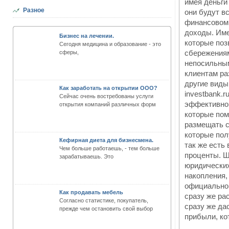
имея деньги 
Разное
они будут в
финансовом 
доходы. Име
Бизнес на лечении.
которые поз
Сегодня медицина и образование - это
сбережениям
сферы,
непосильным
клиентам ра
другие виды
Как заработать на открытии ООО?
investbank.
Сейчас очень востребованы услуги
эффективног
открытия компаний различных форм
которые пом
размещать с
которые пол
Кефирная диета для бизнесмена.
так же есть
Чем больше работаешь, - тем больше
проценты. Ш
зарабатываешь. Это
юридических
накопления,
официальной
Как продавать мебель
сразу же ра
Согласно статистике, покупатель,
сразу же да
прежде чем остановить свой выбор
прибыли, ко