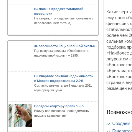
Бизнес на продаже титановой
Какие черты
проволоки
ему свои сб
Не секрет, что изделия, выполненные с
финансовых 
использованием титана,
стабильность
более чем 2
сильная ком
«Особенности национальной охоты»
подборка пр
Год выпуска фильма «Особенности
«Наиболее 
национальной охоты» – 1995,
лауреатом е
«Банковское
«Бриллианто
«Банковское
В I квартале элитная недвижимость
в Москве подорожала на 2,2%
страны в ви
Согласно результатам I квартала 2011
размещен на
года средняя цена
Продаём квартиру правильно
Возможно
Если у вас возникла необходимость
продать квартиру, не
Создаем 
Генерато