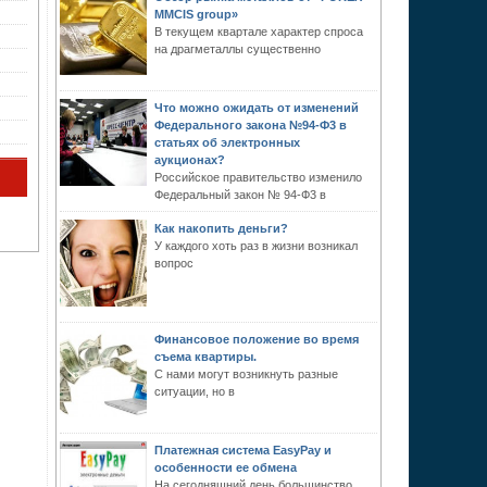
MMCIS group»
В текущем квартале характер спроса
на драгметаллы существенно
Что можно ожидать от изменений
Федерального закона №94-Ф3 в
статьях об электронных
аукционах?
Российское правительство изменило
Федеральный закон № 94-Ф3 в
Как накопить деньги?
У каждого хоть раз в жизни возникал
вопрос
Финансовое положение во время
съема квартиры.
С нами могут возникнуть разные
ситуации, но в
Платежная система EasyPay и
особенности ее обмена
На сегодняшний день большинство