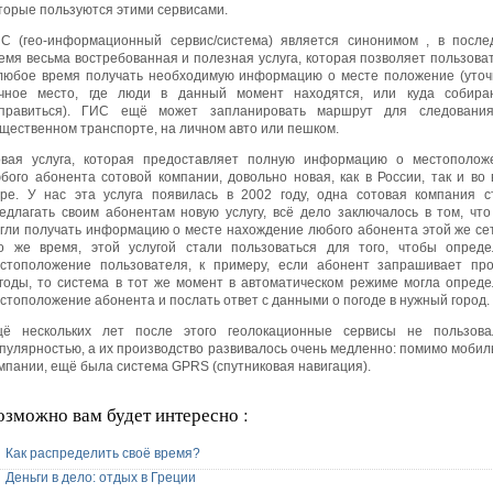
торые пользуются этими сервисами.
С (гео-информационный сервис/система) является синонимом , в после
емя весьма востребованная и полезная услуга, которая позволяет пользова
любое время получать необходимую информацию о месте положение (уточ
чное место, где люди в данный момент находятся, или куда собира
правиться). ГИС ещё может запланировать маршрут для следовани
щественном транспорте, на личном авто или пешком.
вая услуга, которая предоставляет полную информацию о местополож
бого абонента сотовой компании, довольно новая, как в России, так и во 
ре. У нас эта услуга появилась в 2002 году, одна сотовая компания с
едлагать своим абонентам новую услугу, всё дело заключалось в том, что
гли получать информацию о месте нахождение любого абонента этой же сет
о же время, этой услугой стали пользоваться для того, чтобы опреде
стоположение пользователя, к примеру, если абонент запрашивает про
годы, то система в тот же момент в автоматическом режиме могла опреде
стоположение абонента и послать ответ с данными о погоде в нужный город.
ё нескольких лет после этого геолокационные сервисы не пользова
пулярностью, а их производство развивалось очень медленно: помимо мобил
мпании, ещё была система GPRS (спутниковая навигация).
озможно вам будет интересно :
Как распределить своё время?
Деньги в дело: отдых в Греции