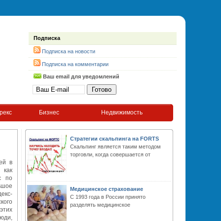
Подписка
Подписка на новости
Подписка на комментарии
Ваш email для уведомлений
рекс
Бизнес
Недвижимость
Стратегии скальпинга на FORTS
Скальпинг является таким методом
торговли, когда совершается от
ей в
 как
с по
ьшое
Медицинское страхование
екс-
С 1993 года в России принято
кого
разделять медицинское
этих
юди,