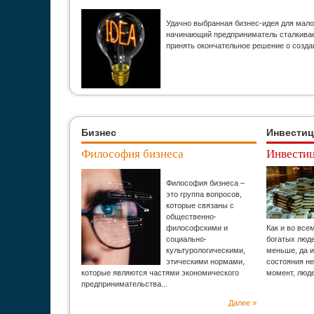
Удачно выбранная бизнес-идея для мало
начинающий предприниматель сталкивает
принять окончательное решение о созда
Бизнес
Инвести
Философия бизнеса
Инвестиц
Философия бизнеса –
это группа вопросов,
которые связаны с
общественно-
философскими и
Как и во все
социально-
богатых люд
культурологическими,
меньше, да и
этическими нормами,
состояния н
которые являются частями экономического
момент, люд
предпринимательства...
Далее »