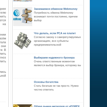
днее
Занимаемся обменом Webmoney
телю
Потребность обмена Webmoney
нить
возникает почти постоянно, причем
ются
выбор
я на
Что делать, если РСА не платит
ении
Согласно закону о саморегулируемых
всём
организациях, все субъекты
тала
предпринимательской
 они
и. В
лить
гноз
Выбираем надежного брокера
лить
Очень ответственным моментом
является выбор брокера, которому вы
лись
ьной
Основы богатства
Стать богатым не так просто. Нужно
честно ответить
Обзор рынка металлов от «FOREX