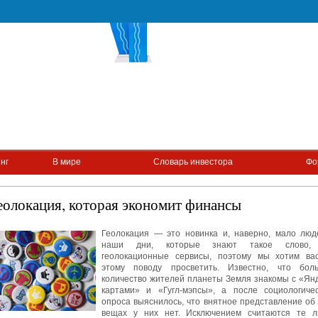
нг
В мире
Словарь инвестора
Фо
еолокация, которая экономит финансы
Геолокация — это новинка и, наверно, мало люд
наши дни, которые знают такое слово,
геолокационные сервисы, поэтому мы хотим ва
этому поводу просветить. Известно, что бол
количество жителей планеты Земля знакомы с «Янд
картами» и «Гугл-мэпсы», а после социологичес
опроса выяснилось, что внятное представление об 
вещах у них нет. Исключением считаются те л