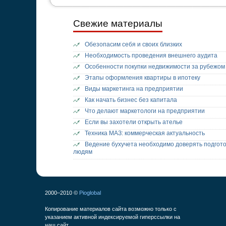
Свежие материалы
Обезопасим себя и своих близких
Необходимость проведения внешнего аудита
Особенности покупки недвижимости за рубежом
Этапы оформления квартиры в ипотеку
Виды маркетинга на предприятии
Как начать бизнес без капитала
Что делают маркетологи на предприятии
Если вы захотели открыть ателье
Техника МАЗ: коммерческая актуальность
Ведение бухучета необходимо доверять подгот
людям
2000–2010 ©
Pioglobal
Копирование материалов сайта возможно только с
указанием активной индексируемой гиперссылки на
наш сайт.