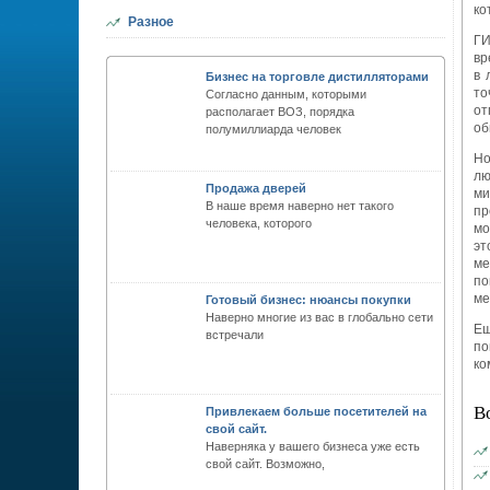
ко
Разное
ГИ
вр
в 
Бизнес на торговле дистилляторами
то
Согласно данным, которыми
от
располагает ВОЗ, порядка
об
полумиллиарда человек
Но
лю
Продажа дверей
ми
В наше время наверно нет такого
пр
человека, которого
мо
эт
ме
по
ме
Готовый бизнес: нюансы покупки
Наверно многие из вас в глобально сети
Ещ
встречали
по
ко
В
Привлекаем больше посетителей на
свой сайт.
Наверняка у вашего бизнеса уже есть
свой сайт. Возможно,