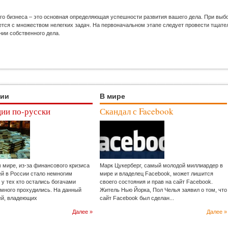
го бизнеса – это основная определяющая успешности развития вашего дела. При выб
ся с множеством нелегких задач. На первоначальном этапе следует провести тщател
нии собственного дела.
ции
В мире
ии по-русски
Скандал с Facebook
м мире, из-за финансового кризиса
Марк Цукерберг, самый молодой миллиардер в
ей в России стало немногим
мире и владелец Facebook, может лишится
 у тех кто остались богачами
своего состояния и прав на сайт Facebook.
емного прохудились. На данный
Житель Нью Йорка, Пол Челья заявил о том, что
ей, владеющих
сайт Facebook был сделан...
Далее »
Далее »