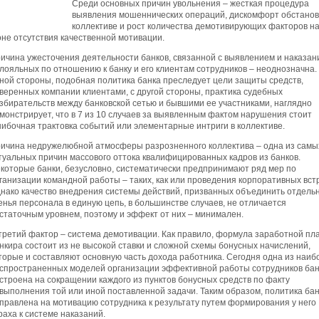
Среди основных причин увольнения – жесткая процедура
выявления мошеннических операций, дискомфорт обстанов
коллективе и рост количества демотивирующих факторов н
не отсутствия качественной мотивации.
ичина ужесточения деятельности банков, связанной с выявлением и наказан
лояльных по отношению к банку и его клиентам сотрудников – неоднозначна.
ной стороны, подобная политика банка преследует цели защиты средств,
веренных компании клиентами, с другой стороны, практика судебных
збирательств между банковской сетью и бывшими ее участниками, наглядно
монстрирует, что в 7 из 10 случаев за выявленным фактом нарушения стоит
ибочная трактовка событий или элементарные интриги в коллективе.
ичина недружелюбной атмосферы разрозненного коллектива – одна из самы
туальных причин массового оттока квалифицированных кадров из банков.
которые банки, безусловно, систематически предпринимают ряд мер по
ганизации командной работы – таких, как или проведения корпоративных вст
нако качество внедрения системы действий, призванных объединить отдель
енья персонала в единую цепь, в большинстве случаев, не отличается
статочным уровнем, поэтому и эффект от них – минимален.
третий фактор – система демотивации. Как правило, формула заработной пл
нкира состоит из не высокой ставки и сложной схемы бонусных начислений,
торые и составляют основную часть дохода работника. Сегодня одна из наиб
спространенных моделей организации эффективной работы сотрудников бан
строена на сокращении каждого из пунктов бонусных средств по факту
выполнения той или иной поставленной задачи. Таким образом, политика ба
правлена на мотивацию сотрудника к результату путем формирования у него
раха к системе наказаний.