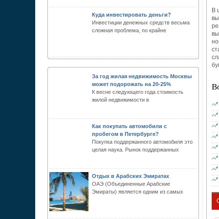
В 
Куда инвестировать деньги?
вы
Инвестиции денежных средств весьма
ре
сложная проблема, по крайне
вы
но
ст
сл
бу
За год жилая недвижимость Москвы
В
может подорожать на 20-25%
К весне следующего года стоимость
жилой недвижимости в
Как покупать автомобили с
пробегом в Петербурге?
Покупка поддержанного автомобиля это
целая наука. Рынок поддержанных
Отдых в Арабских Эмиратах
ОАЭ (Объединенные Арабские
Эмираты) является одним из самых