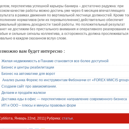
целом, перспектива успешной карьеры банкира – достаточно радужна: при
соком качестве работы можно достичь уже через 6 месяцев впечатляющего
зультата в рамках движения по вертикальной лестнице должностей. Кроме тог
полнение нормативов (или их перевыполнение) действительно обеспечит
рмальный уровень доходности такой работы. Но положительный результат
анет не достижим без пристального внимания и оперативного реагирования 
абые и сильные сигналы коллектива, а осторожность должна прослеживаться
квально в каждом сказанном вслух слове.
озможно вам будет интересно :
Жилая недвижимость в Панаме становится все более доступной
Бизнес и центры реабилитации
Бизнес на автоматике для ворот
Анализ рынка Форекс по инструментам Фибоначчи от «FOREX MMCIS group
Создаем сайт про авиакомпании.
Делаем и продаём жалюзи
Доставка еды в офис — перспективное направление современного бизнеса
ИП и ООО – плюсы и минусы правовых форм
Суббота, Январь 22nd, 2011| Рубрика:
статьи
.