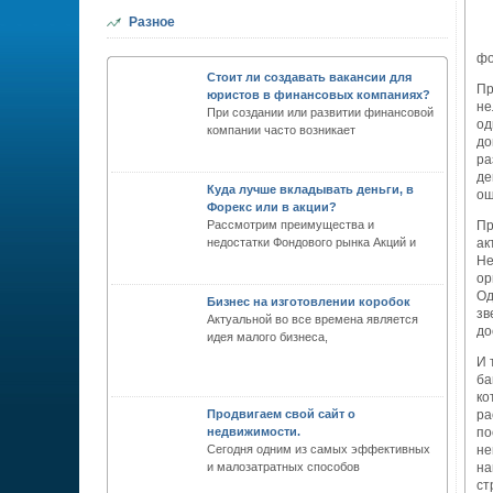
Разное
фо
Стоит ли создавать вакансии для
Пр
юристов в финансовых компаниях?
не
При создании или развитии финансовой
од
компании часто возникает
до
ра
де
Куда лучше вкладывать деньги, в
ош
Форекс или в акции?
Рассмотрим преимущества и
Пр
недостатки Фондового рынка Акций и
ак
Не
ор
Од
Бизнес на изготовлении коробок
зв
Актуальной во все времена является
до
идея малого бизнеса,
И 
ба
ко
Продвигаем свой сайт о
ра
недвижимости.
по
Сегодня одним из самых эффективных
не
и малозатратных способов
на
ст