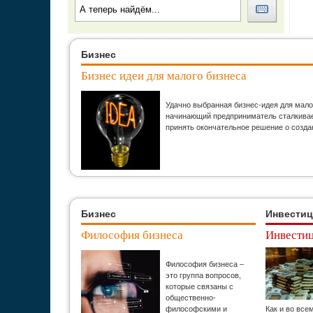
Бизнес
Бизнес идеи для малого бизнеса
Удачно выбранная бизнес-идея для мало
начинающий предприниматель сталкивает
принять окончательное решение о созда
Бизнес
Инвести
Философия бизнеса
Инвестиц
Философия бизнеса –
это группа вопросов,
которые связаны с
общественно-
философскими и
Как и во все