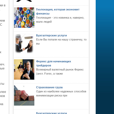
ки в
а
Геолокация, которая экономит
финансы
Геолокация - это новинка и, наверно,
ием
мало людей
 С
Бухгалтерские услуги
Если Вы попали на нашу страничку, то
вы
х
Форекс для начинающих
реч.
трейдеров
ные
Всемирный валютный рынок Форекс
(англ. Forex, а также
аты
Страхование груза
Один из наиболее надежных способов
олее
минимизации риска при
ков
нка
Бухгалтерские услуги