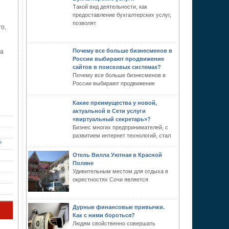
Такой вид деятельности, как
предоставление бухгалтерских услуг,
позволят
о,
Почему все больше бизнесменов в
на
России выбирают продвижение
сайтов в поисковых системах?
Почему все больше бизнесменов в
России выбирают продвижение
Какие преимущества у новой,
актуальной в Сети услуги
«виртуальный секретарь»?
Бизнес многих предпринимателей, с
развитием интернет технологий, стал
»
Отель Вилла Уютная в Красной
Поляне
Удивительным местом для отдыха в
окрестностях Сочи является
Дурные финансовые привычки.
Как с ними бороться?
Людям свойственно совершать