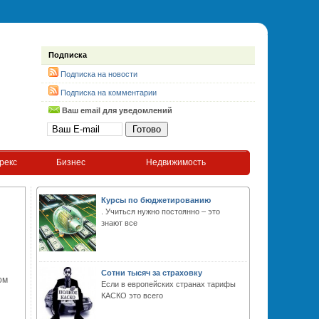
Подписка
Подписка на новости
Подписка на комментарии
Ваш email для уведомлений
рекс
Бизнес
Недвижимость
Курсы по бюджетированию
. Учиться нужно постоянно – это
знают все
Сотни тысяч за страховку
ом
Если в европейских странах тарифы
КАСКО это всего