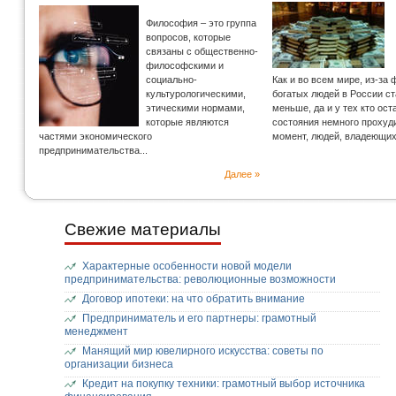
Философия – это группа
вопросов, которые
связаны с общественно-
философскими и
социально-
Как и во всем мире, из-за
культурологическими,
богатых людей в России с
этическими нормами,
меньше, да и у тех кто ос
которые являются
состояния немного прохуд
частями экономического
момент, людей, владеющи
предпринимательства...
Далее »
Свежие материалы
Характерные особенности новой модели
предпринимательства: революционные возможности
Договор ипотеки: на что обратить внимание
Предприниматель и его партнеры: грамотный
менеджмент
Манящий мир ювелирного искусства: советы по
организации бизнеса
Кредит на покупку техники: грамотный выбор источника