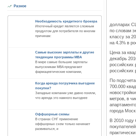
Разное
Необходимость кредитного брокера
долларах СШ
Ипотечный кредит является сложным
по словам э
продуктом для потребителя по многим
причинам:
классу за 2
на 4.3% в р
Цена за ква
Самые высокие зарплаты и другие
тенденции программы MBA
декабрь 201
В мире самые большие зарплаты
российских 
выпускникам MBA предлагают
российских 
фармацевтические компании,
По подсчета
Когда аренда погрузчика выгоднее
700.000 ква
покупки?
новостройк
Западные компании уже давно поняли,
что аренда это намного выгоднее
метров, в ч
апартаменто
города Моск
Оффшорные схемы
В странах СНГ применение
В 2010 году
оффшорных схем только начинает
покупателей
развиваться, и
практически