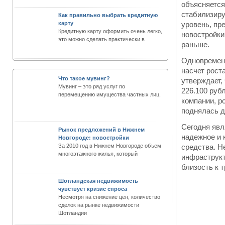
объясняется
стабилизиру
Как правильно выбрать кредитную
карту
уровень, пр
Кредитную карту оформить очень легко,
новостройки
это можно сделать практически в
раньше.
Одновременн
насчет рост
Что такое мувинг?
утверждает, 
Мувинг – это ряд услуг по
226.100 рубл
перемещению имущества частных лиц,
компании, р
поднялась д
Сегодня явл
Рынок предложений в Нижнем
надежное и 
Новгороде: новостройки
За 2010 год в Нижнем Новгороде объем
средства. Н
многоэтажного жилья, который
инфраструкт
близость к 
Шотландская недвижимость
чувствует кризис спроса
Несмотря на снижение цен, количество
сделок на рынке недвижимости
Шотландии